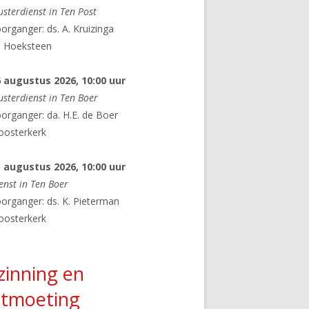
usterdienst in Ten Post
N
organger: ds. A. Kruizinga
LOOSTERSTEE
e Hoeksteen
ER
6 augustus 2026
, 10:00 uur
usterdienst in Ten Boer
PERMARKT
GIVT-APP
organger: da. H.E. de Boer
G VERWONDERING
oosterkerk
VOOR DE STILLE WEEK
3 augustus 2026
, 10:00 uur
enst in Ten Boer
EN
organger: ds. K. Pieterman
 DE KLOOSTERKERK
oosterkerk
D
zinning en
 DOOR HET GRONINGER
tmoeting