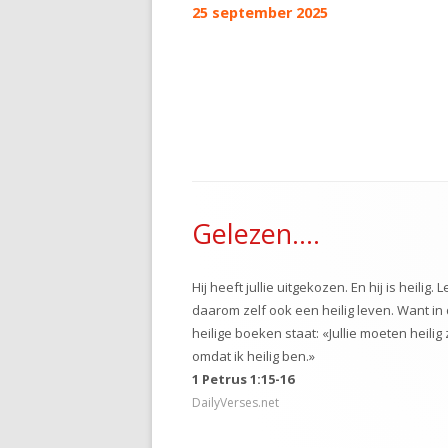
25 september 2025
navigatie
Footer
Gelezen….
inhoud
Hij heeft jullie uitgekozen. En hij is heilig. L
daarom zelf ook een heilig leven. Want in
heilige boeken staat: «Jullie moeten heilig z
omdat ik heilig ben.»
1 Petrus 1:15-16
DailyVerses.net