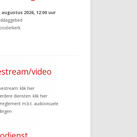
NER
1 augustus 2026
, 12:00 uur
iddaggebed
oosterkerk
N
 TIMMEREN
estream/video
vestream: klik hier
erdere diensten: klik hier
yreglement m.b.t. audiovisuele
dingen
odienst