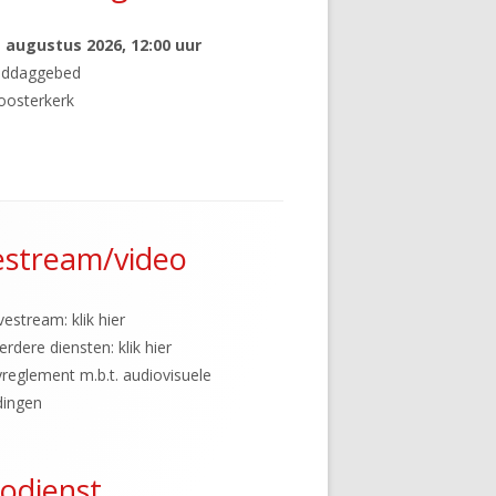
NNER
1 augustus 2026
, 12:00 uur
iddaggebed
oosterkerk
EN
S TIMMEREN
estream/video
vestream: klik hier
erdere diensten: klik hier
yreglement m.b.t. audiovisuele
dingen
odienst