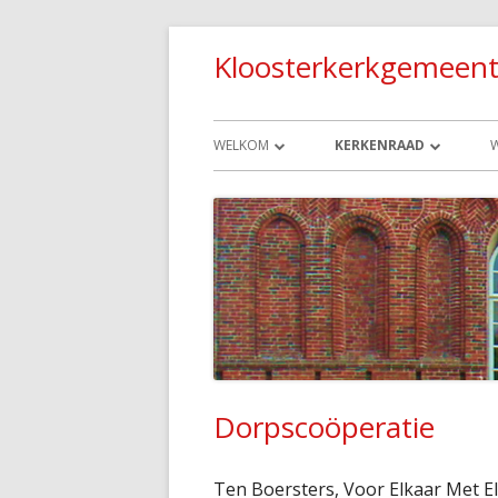
Spring
Kloosterkerkgemeent
naar
inhoud
Primair
WELKOM
KERKENRAAD
menu
MISSIE
PREDIKANTE
HELP!
OUDERLINGEN
GELOOFSBELIJDENIS
DIACONIE
VEILIGE KERK
KERKRENTMEESTERS
BELEIDSPLAN 2022-2026
Dorpscoöperatie
LOCATIES
Ten Boersters, Voor Elkaar Met El