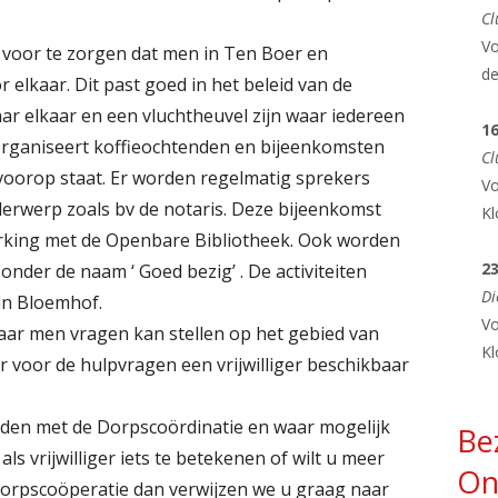
EXTERNE CONTACTEN
BEWUST INKOPEN
Cl
WEGGEEFWINKEL
DAUWTRAPP
Vo
BANKREKENINGEN
OMGAAN MET GELD
r voor te zorgen dat men in Ten Boer en
SPONSORKIND
EET MEE IN 
d
KERKRENTMEESTERS
elkaar. Dit past goed in het beleid van de
ar elkaar en een vluchtheuvel zijn waar iedereen
DIACONAAL PROJECT VOEDSELBANK
FILMAVONDE
COLLECTES VIA GIVT
GIVT INFORMATIEFOLD
1
organiseert koffieochtenden en bijeenkomsten
Cl
SAMENWERKING DIACONIEEN
GOD IN DE 
JAARVERSLAG 2024
HANDLEIDING GEBRUIK 
voorop staat. Er worden regelmatig sprekers
Vo
erwerp zoals bv de notaris. Deze bijeenkomst
BANKREKENING
KOFFIEMIDD
Kl
QR CODE
king met de Openbare Bibliotheek. Ook worden
JAARVERSLAG 2024
KUNST MAKEN
2
nder de naam ‘ Goed bezig’ . De activiteiten
Di
 in Bloemhof.
KIJKEN EN LE
Vo
aar men vragen kan stellen op het gebied van
MEDITATIE I
Kl
r voor de hulpvragen een vrijwilliger beschikbaar
MIDDAGGEB
ouden met de Dorpscoördinatie en waar mogelijk
Be
PELGRIMERE
ls vrijwilliger iets te betekenen of wilt u meer
LAND
On
Dorpscoöperatie dan verwijzen we u graag naar