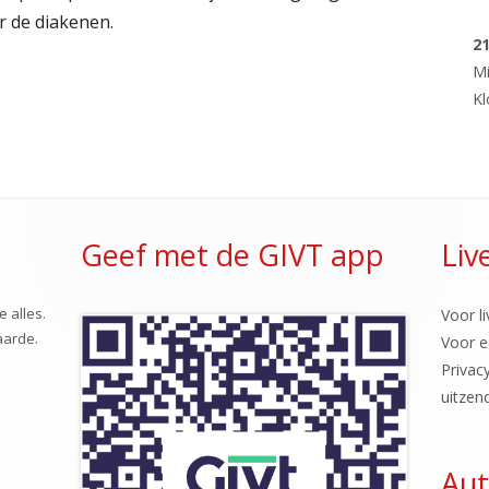
RUNNING DI
r de diakenen.
2
SPELMIDDAG
M
Kl
STERREN KIJK
VOGELHUISJE
ZANGAVOND
Geef met de GIVT app
Liv
e alles.
Voor li
aarde.
Voor e
Privac
uitzen
Aut