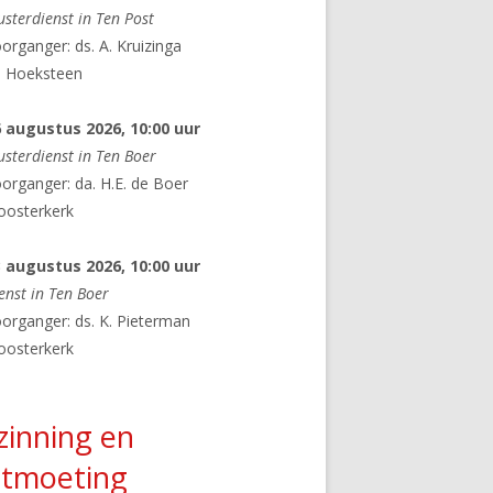
usterdienst in Ten Post
EN
organger: ds. A. Kruizinga
KLOOSTERSTEE
e Hoeksteen
N
ER
6 augustus 2026
, 10:00 uur
usterdienst in Ten Boer
SUPERMARKT
GIVT-APP
organger: da. H.E. de Boer
AG VERWONDERING
oosterkerk
 VOOR DE STILLE WEEK
3 augustus 2026
, 10:00 uur
enst in Ten Boer
ZEN
organger: ds. K. Pieterman
N DE KLOOSTERKERK
oosterkerk
ED
zinning en
N DOOR HET GRONINGER
tmoeting