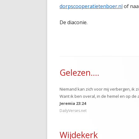
dorpscooperatietenboer.nl
of naa
De diaconie.
Footer
Gelezen….
inhoud
Niemand kan zich voor mij verbergen, ik zi
Want ik ben overal, in de hemel en op de 
Jeremia 23:24
DailyVerses.net
Wijdekerk